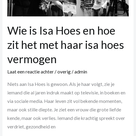
hoe
zit
het
Wie is Isa Hoes en hoe
met
haar
zit het met haar isa hoes
isa
vermogen
hoes
vermogen
Laat een reactie achter
/
overig
/
admin
Niets aan Isa Hoes is gewoon. Als je haar volgt, zie je
iemand die al jaren indruk maakt op televisie, in boeken en
via sociale media. Haar leven zit vol bekende momenten,
maar ook stille diepte. Je ziet een vrouw die grote liefde
kende, maar ook verlies. Iemand die krachtig spreekt over
verdriet, gezondheid en