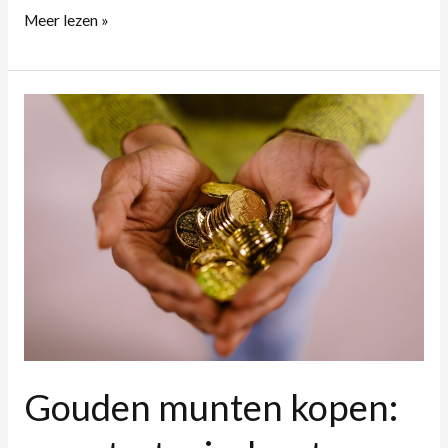
Meer lezen »
Gouden
munten
kopen:
een
strategisch
zet
Gouden munten kopen: