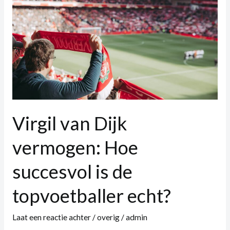
vermogen:
Hoe
succesvol
is
de
topvoetballer
echt?
Virgil van Dijk
vermogen: Hoe
succesvol is de
topvoetballer echt?
Laat een reactie achter
/
overig
/
admin