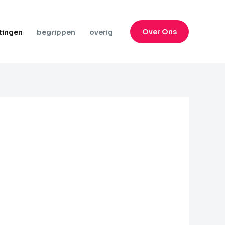
Over Ons
tingen
begrippen
overig