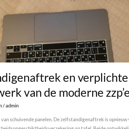
digenaftrek en verplichte
swerk van de moderne zzp’
n
/
admin
 van schuivende panelen. De zelfstandigenaftrek is opnieuw ve
rbeidsongeschiktheidsverzekering op tafel. Beide ontwikkeli