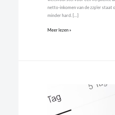
netto-inkomen van de zzp’er staat o
minder hard. […]
Meer lezen »
Wat
is
deductie?
Zo