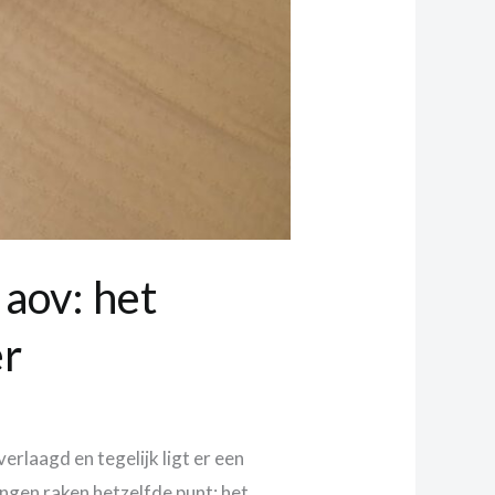
 aov: het
er
rlaagd en tegelijk ligt er een
ngen raken hetzelfde punt: het