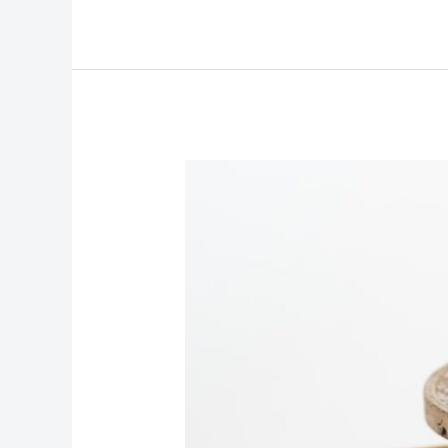
Wat
is
dividendbelasting?
Een
heldere
uitleg