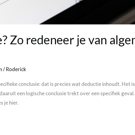
e? Zo redeneer je van alg
n
/
Roderick
cifieke conclusie: dat is precies wat deductie inhoudt. Het 
n daaruit een logische conclusie trekt over een specifiek geval
 je hier.