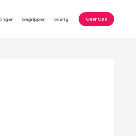
Over Ons
tingen
begrippen
overig