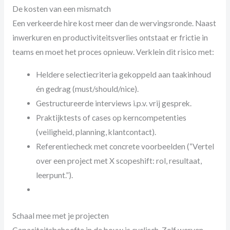
De kosten van een mismatch
Een verkeerde hire kost meer dan de wervingsronde. Naast
inwerkuren en productiviteitsverlies ontstaat er frictie in
teams en moet het proces opnieuw. Verklein dit risico met:
Heldere selectiecriteria gekoppeld aan taakinhoud
én gedrag (must/should/nice).
Gestructureerde interviews i.p.v. vrij gesprek.
Praktijktests of cases op kerncompetenties
(veiligheid, planning, klantcontact).
Referentiecheck met concrete voorbeelden (“Vertel
over een project met X scopeshift: rol, resultaat,
leerpunt.”).
Schaal mee met je projecten
Capaciteitsbehoefte in de bouw is cyclisch. Zelf werven